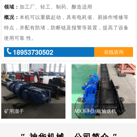
领域：
加工厂、轻工、制药、酿造适用
概况：
本机可以重载起动，具有电耗省、易操作维修等
特点，并配有防堵，防断链及报警等装置，提高了设备
使用可靠 性。
18953730502
在线咨询
MX系列刮板输送机
TGSS-50刮板输送机
"
神华机械 · 公司简介
"