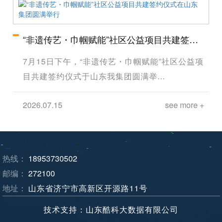
“非遗传艺・巾帼赋能”社区公益项目共建签约
仪式在山东集团圆满举行
7月15日下午，“非遗传艺・巾帼赋能”社区公益项
目共建签约仪式于山东我集团圆满举...
2026.07.15
see more +
热线：
18953730502
邮编：
272100
地址：
山东省济宁市高新区开源路11号
技术支持：山东酷科大数据有限公司