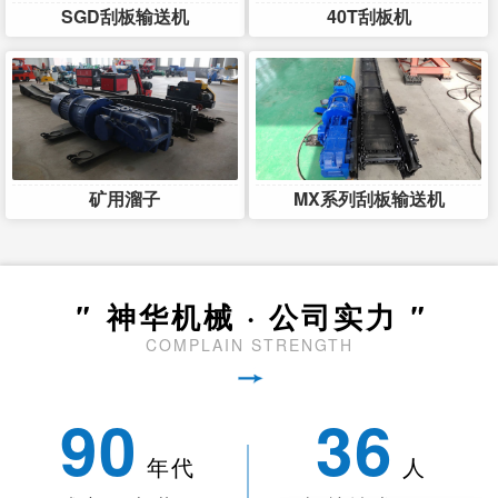
SGD刮板输送机
40T刮板机
矿用溜子
MX系列刮板输送机
"
神华机械 · 公司实力
"
COMPLAIN STRENGTH
90
36
年代
人