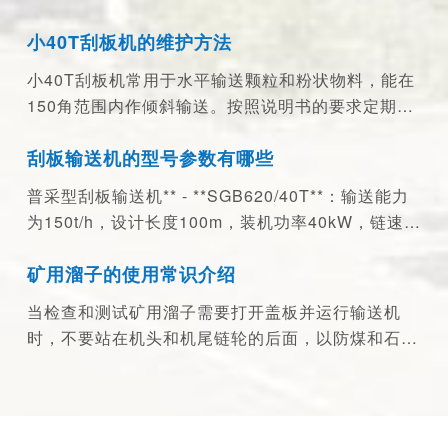
小40T刮板机的维护方法
小40T刮板机常用于水平输送颗粒和粉状物料，能在
智能生产设备
数控设备
150角范围内作倾斜输送。按照说明书的要求定期对
小40T刮板机的轴承、齿轮和减速器等部件添加润滑
刮板输送机的型号参数有哪些
油，减轻其运行时的摩擦，延长使用寿命...
普采型刮板输送机** - **SGB620/40T**：输送能力
为150t/h，设计长度100m，装机功率40kW，链速0.
86m/s，刮板链型式为边双链，链条规格为φ18×6
矿用溜子的使用常识介绍
4，...
当检查和测试矿用溜子需要打开盖板并运行输送机
时，不要站在机头和机尾链轮的后面，以防煤和石头
被运行的刮板带出。