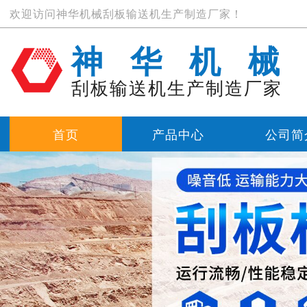
欢迎访问神华机械刮板输送机生产制造厂家！
神华机械
刮板输送机生产制造厂家
首页
产品中心
公司简