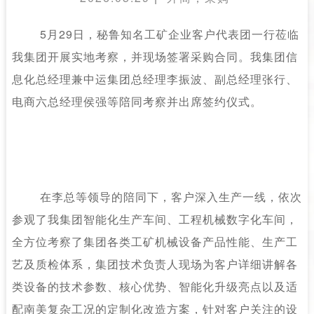
5月29日
，秘鲁知名工矿企业客户代表团一行莅临
我集团开展实地考察，并现场签署采购合同。我集团信
息化总经理兼中运集团总经理李振波、副总经理张行、
电商六总经理侯强等陪同考察并出席签约仪式。
在李总等领导的陪同下，客户深入生产一线，依次
参观了我集团智能化生产车间、工程机械数字化车间，
全方位考察了集团各类工矿机械设备产品性能、生产工
艺及质检体系，集团技术负责人现场为客户详细讲解各
类设备的技术参数、核心优势、智能化升级亮点以及适
配南美复杂工况的定制化改造方案，针对客户关注的设