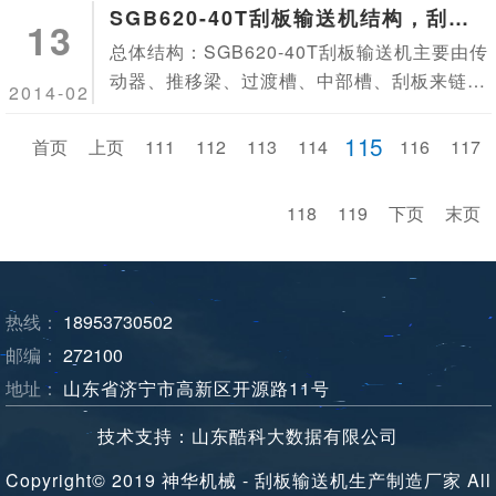
90度弯曲设置的工作面输送机叫“拐角刮板输
SGB620-40T刮板输送机结构，刮板
13
送机”。
输送机型号
总体结构：SGB620-40T刮板输送机主要由传
动器、推移梁、过渡槽、中部槽、刮板来链。
2014-02
机尾等部件组成。
115
首页
上页
111
112
113
114
116
117
118
119
下页
末页
热线：
18953730502
邮编：
272100
地址：
山东省济宁市高新区开源路11号
技术支持：山东酷科大数据有限公司
Copyright© 2019 神华机械 - 刮板输送机生产制造厂家 All