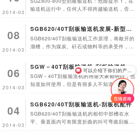
书
SGZ800-800型刮板输送机：危险提示 1，在
输送机运行中，任何人不得跨越输送机，否则
2014-03
将导致受伤或死 2，在采煤过程中，任何人不
得站在输送机的煤壁侧，否则将导致受伤...
SGB620/40T刮板输送机发展-新型刮
08
板输送机
SGB620/40T刮板输送机工作原理，将敞开的
溜槽，作为煤炭。矸石或物料等的承受件，将
2014-03
刮板固定在链条上，作为牵引构件。当机头传
动部启动后，带动机头轴上的链轮旋转，使刮
SGW－40T刮板输送机-刮板输送机型
06
板链循环运行...
可以介绍下你们的产品么？
号
SGW－40T刮板输送机的用途大家都明白，也
知道如何使用，但是有很多人不知道怎么维护
2014-03
和保养，导致了SGW－40T刮板输送机没有原
来效率高或者好用之类的，要想提高效率，就
SGB620/40T刮板输送机-刮板机配件
04
要懂得怎么维...
SGB620/40T刮板输送机的相邻中部槽在水
平、垂直面内可有限度折曲的叫可弯曲刮板输
2014-03
送机。其中机身在工作面和运输巷道交汇处呈